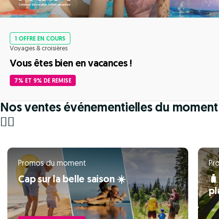
1 OFFRE EN COURS
Voyages & croisières
Vous êtes bien en vacances !
7% ET 9% DE REMISE
Nos ventes événementielles du moment
🏃‍♀️
Promos du moment
Pr
Cap sur la belle saison ☀️
🧳
pl