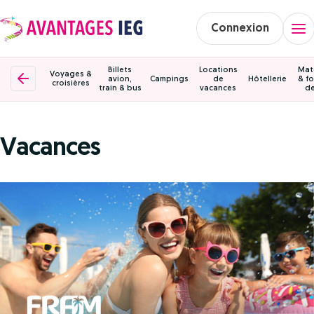
Connexion
Billets
Locations
Mat
Voyages &
avion,
Campings
de
Hôtellerie
& fo
croisières
train & bus
vacances
de
Vacances