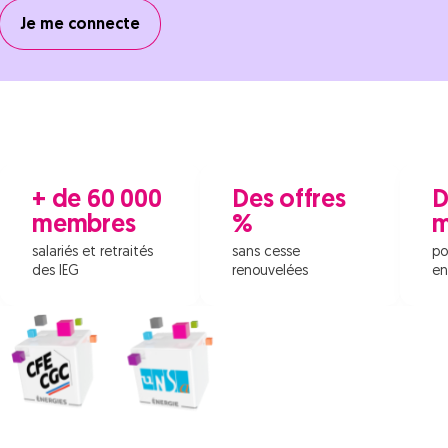
Je me connecte
+ de 60 000
Des offres
D
membres
%
m
salariés et retraités
sans cesse
po
des IEG
renouvelées
en