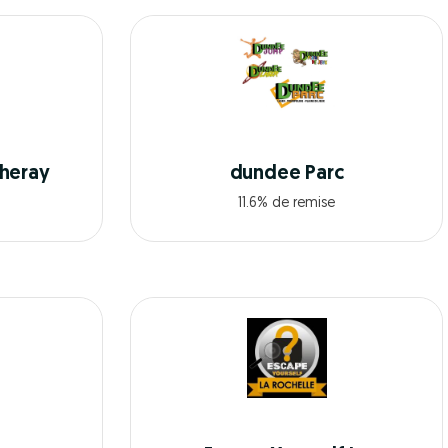
heray
dundee Parc
11.6% de remise