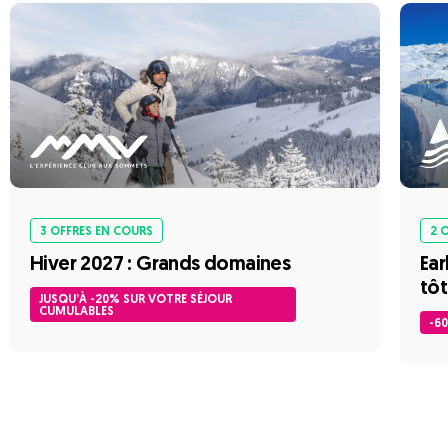
3 OFFRES EN COURS
2 
Hiver 2027 : Grands domaines
Ear
tôt
JUSQU’À -20% SUR VOTRE SÉJOUR
CUMULABLES
-6