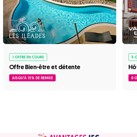
1 OFFRE EN COURS
5 
Offre Bien-être et détente
Hôt
JUSQU'À 15% DE REMISE
8 