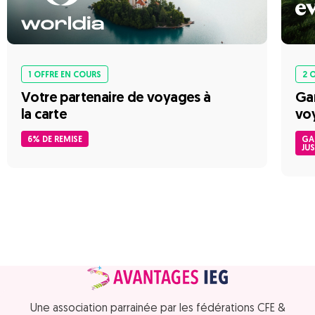
1 OFFRE EN COURS
2 
Votre partenaire de voyages à
Gar
la carte
voy
6% DE REMISE
GA
JU
Une association parrainée par les fédérations CFE &