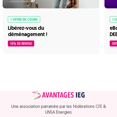
1 OFFRE EN COURS
1 
Libérez-vous du
eB
déménagement !
DE
10% DE REMISE
30
Une association parrainée par les fédérations CFE &
UNSA Énergies