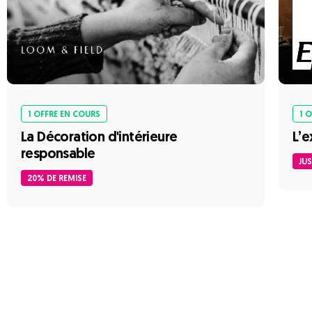
1 OFFRE EN COURS
1 
La Décoration d'intérieure
L’e
responsable
JUS
20% DE REMISE