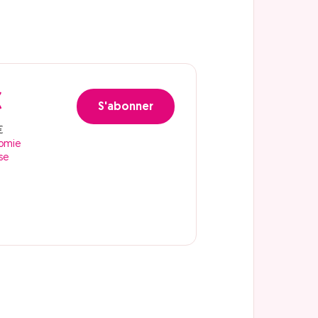
€
S'abonner
€
nomie
se