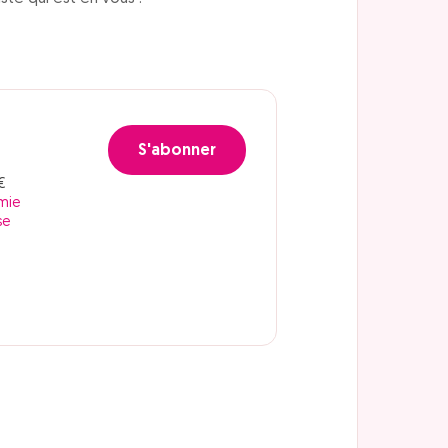
S'abonner
€
mie
se