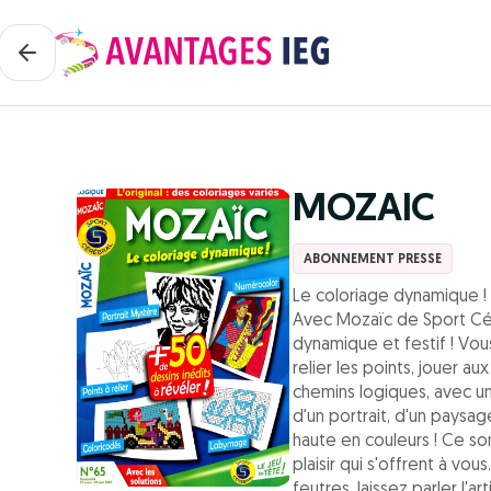
MOZAIC
ABONNEMENT PRESSE
Le coloriage dynamique !
Avec Mozaïc de Sport Cér
dynamique et festif ! Vous
relier les points, jouer a
chemins logiques, avec un 
d'un portrait, d'un paysag
haute en couleurs ! Ce s
plaisir qui s'offrent à vo
feutres, laissez parler l'ar