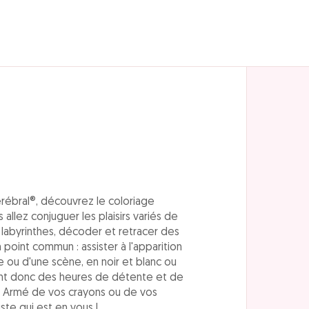
ébral®, découvrez le coloriage
 allez conjuguer les plaisirs variés de
ux labyrinthes, décoder et retracer des
point commun : assister à l'apparition
e ou d'une scène, en noir et blanc ou
ont donc des heures de détente et de
us. Armé de vos crayons ou de vos
tiste qui est en vous !