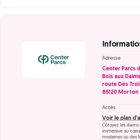
Informatio
Adresse
Center Parcs 
Bois aux Daim
route Des Tro
86120 Morton
Accès
Voir le plan d'
Côtoyez les daims 
immersive au cœur
modernes ou des M