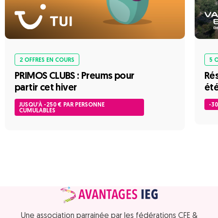
2 OFFRES EN COURS
5 
PRIMOS CLUBS : Preums pour
Rés
partir cet hiver
été
JUSQU’À -250 € PAR PERSONNE
-3
CUMULABLES
Une association parrainée par les fédérations CFE &